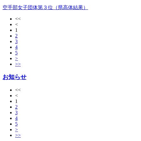
空手部女子団体第３位（県高体結果）
<<
<
1
2
3
4
5
>
>>
お知らせ
<<
<
1
2
3
4
5
>
>>