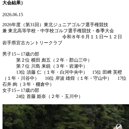
大会結果）
2026.06.15
2026年度（第31回）東北ジュニアゴルフ選手権競技
兼 東北高等学校・中学校ゴルフ選手権競技・春季大会
令和８年６月１１日〜１２日
岩手県宮古カントリークラブ
男子15～17歳の部
第２位 横田 彪五（２年・郡山三中）
第７位 川島 来鋭（３年・岩瀬中）
13位 須藤 仁（１年・白河中央中） 15位 田﨑 芙橙
（１年・川谷中） 16位 岸波 雄煌（１年・守山中） 17位
石井 絢（３年・棚倉中）
女子15～17歳の部
24位 首藤 姫奈（２年・玉川中）