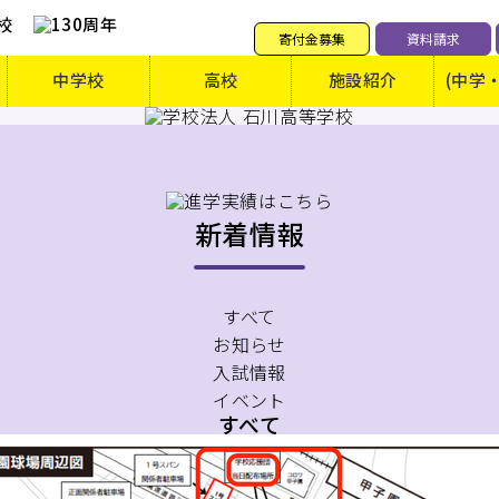
寄付金募集
資料請求
中学校
高校
施設紹介
(中学
新着情報
すべて
お知らせ
入試情報
イベント
すべて