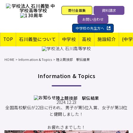
寄付金募集
資料請求
お問い合わせ
中学校の先生方へ
TOP
石川義塾について
中学校
高校
施設紹介
(中
HOME
Information & Topics
陸上競技部 駅伝結果
Information & Topics
陸上競技部 駅伝結果
2024.12.23
全国高校駅伝が22日に行われ、男子が第5位入賞、女子が第18位
と健闘しました！
お疲れさまでした！