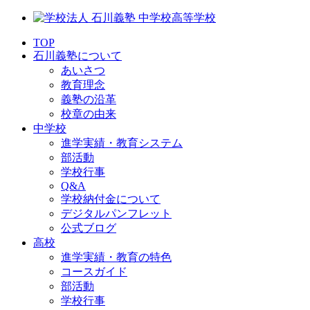
TOP
石川義塾について
あいさつ
教育理念
義塾の沿革
校章の由来
中学校
進学実績・教育システム
部活動
学校行事
Q&A
学校納付金について
デジタルパンフレット
公式ブログ
高校
進学実績・教育の特色
コースガイド
部活動
学校行事