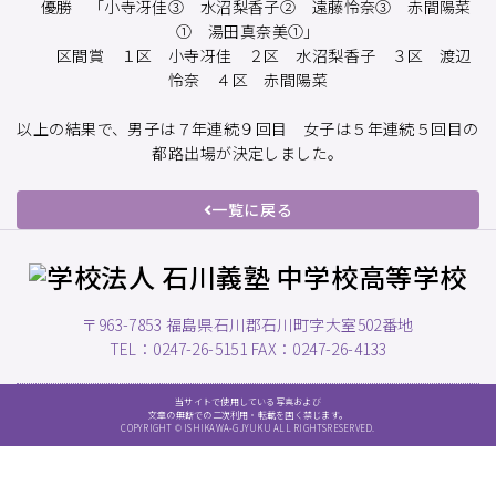
優勝 「小寺冴佳③ 水沼梨香子② 遠藤怜奈③ 赤間陽菜
① 湯田真奈美①」
区間賞 １区 小寺冴佳 ２区 水沼梨香子 ３区 渡辺
怜奈 ４区 赤間陽菜
以上の結果で、男子は７年連続９回目 女子は５年連続５回目の
都路出場が決定しました。
一覧に戻る
〒963-7853 福島県石川郡石川町字大室502番地
TEL：0247-26-5151 FAX：0247-26-4133
当サイトで使用している写真および
文章の無断での二次利用・転載を固く禁じます。
COPYRIGHT © ISHIKAWA-GJYUKU ALL RIGHTSRESERVED.