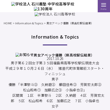
menu
HOME
Information & Topics
男女アベック優勝（県高校駅伝結果）
Information & Topics
男女アベック優勝（県高校駅伝結果）
2017.10.26
男子第６２回女子第３５回福島県高等学校駅伝競走大会
平成２９年１０月２６日（水） 猪苗代町体育館前スタート・
フィニッシュ
男子
優勝 「半澤黎斗③ 久納碧③ 櫛田佳希② 芳賀宏太郎③
松山和希① 加藤広之③ 小指卓也②」
区間賞 １区 半澤黎斗 ２区 久納碧 ４区 芳賀宏太
郎 ５区 松山和希 ６区 加藤広之 ７区 小指卓也
女子